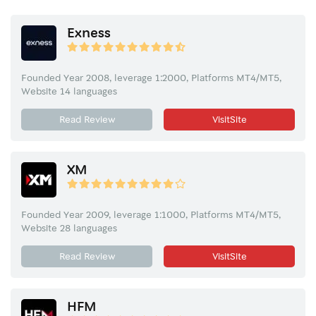
Exness
Founded Year 2008, leverage 1:2000, Platforms MT4/MT5,
Website 14 languages
Read Review
VisitSite
XM
Founded Year 2009, leverage 1:1000, Platforms MT4/MT5,
Website 28 languages
Read Review
VisitSite
HFM